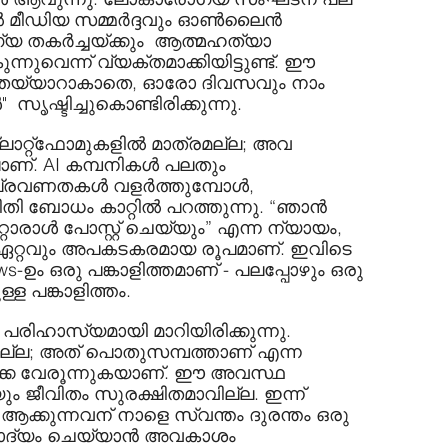
‍ മീഡിയ സമ്മര്‍ദ്ദവും ഓണ്‍ലൈന്‍ 
കര്‍ച്ചയ്ക്കും  ആത്മഹത്യാ 
ുവെന്ന് വ്യക്തമാക്കിയിട്ടുണ്ട്. ഈ 
കാന്‍ തയ്യാറാകാതെ, ഓരോ ദിവസവും നാം 
 സൃഷ്ടിച്ചുകൊണ്ടിരിക്കുന്നു.
ാറ്റ്ഫോമുകളില്‍ മാത്രമല്ല; അവ 
ണ്. AI കമ്പനികള്‍ പലതും 
രവണതകള്‍ വളര്‍ത്തുമ്പോള്‍, 
ി ബോധം കാറ്റില്‍ പറത്തുന്നു. “ഞാന്‍ 
റ്റൊരാള്‍ പോസ്റ്റ് ചെയ്യും” എന്ന ന്യായം, 
െ ഏറ്റവും അപകടകരമായ രൂപമാണ്. ഇവിടെ 
-ഉം ഒരു പങ്കാളിത്തമാണ് - പലപ്പോഴും ഒരു 
്ള പങ്കാളിത്തം.
ിഹാസ്യമായി മാറിയിരിക്കുന്നു. 
ല്ല; അത് പൊതുസമ്പത്താണ് എന്ന 
കെ വേരൂന്നുകയാണ്. ഈ അവസ്ഥ 
ും ജീവിതം സുരക്ഷിതമാവില്ല. ഇന്ന് 
് ആക്കുന്നവന് നാളെ സ്വന്തം ദുരന്തം ഒരു 
ചോദ്യം ചെയ്യാന്‍ അവകാശം 