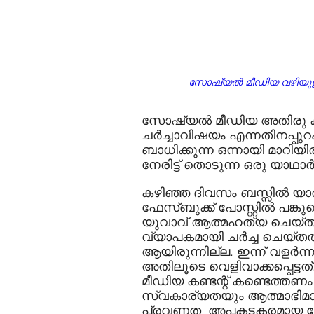
സോഷ്യൽ മീഡിയ വഴിയുള്ള
സോഷ്യല്‍ മീഡിയ അതിരു ക
ചർച്ചാവിഷയം എന്നതിനപ്പു
ബാധിക്കുന്ന ഒന്നായി മാറിയി
നേരിട്ട് തൊടുന്ന ഒരു യാഥാര
കഴിഞ്ഞ ദിവസം ബസ്സില്‍ യാത
ഫേസ്ബുക്ക് പോസ്റ്റില്‍ പങ്ക
യുവാവ് ആത്മഹത്യ ചെയ്തു
വ്യാപകമായി ചർച്ച ചെയ്തതാ
ആയിരുന്നില്ല. ഇന്ന് വളര്‍ന
അതിലൂടെ വെളിവാക്കപ്പെട്ടത
മീഡിയ കണ്ടന്റ് കണ്ടെത്തണ
സ്വകാര്യതയും ആത്മാഭിമാന
പ്രവണത  അപകടകരമായ വേ