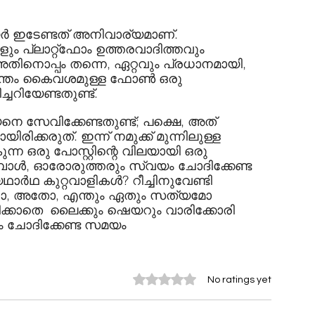
്‍ ഇടേണ്ടത് അനിവാര്യമാണ്. 
ം പ്ലാറ്റ്ഫോം ഉത്തരവാദിത്തവും 
നൊപ്പം തന്നെ, ഏറ്റവും പ്രധാനമായി, 
തം കൈവശമുള്ള ഫോണ്‍ ഒരു 
ചറിയേണ്ടതുണ്ട്.
 സേവിക്കേണ്ടതുണ്ട്; പക്ഷെ, അത് 
യിരിക്കരുത്. ഇന്ന് നമുക്ക് മുന്നിലുള്ള 
 ഒരു പോസ്റ്റിന്റെ വിലയായി ഒരു 
പോള്‍, ഓരോരുത്തരും സ്വയം ചോദിക്കേണ്ട 
്‍ഥ കുറ്റവാളികള്‍? റീച്ചിനുവേണ്ടി 
നവരോ, അതോ, എന്തും ഏതും സത്യമോ 
ിക്കാതെ  ലൈക്കും ഷെയറും വാരിക്കോരി 
 ചോദിക്കേണ്ട സമയം 
Rated 0 out of 5 stars.
No ratings yet