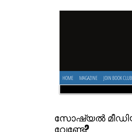
HOME
MAGAZINE
JOIN BOOK CLUB
സോഷ്യല്‍ മീഡിയയ
വേണ്ടേ?