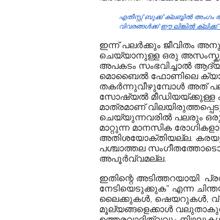
എതീസ്റ്റ് ബുക്ക് ക്ലബ്ബിൽ അംഗം
വിവരങ്ങൾക്ക് 
ഈ ലിങ്കിൽ ക്ലിക്ക
ഇന്ന് പലര്‍ക്കും ജീവിതം അനു
ചെയ്യാനുള്ള ഒരു അസംസ്കൃത 
അപകടം സംഭവിച്ചാല്‍ ആദ്യ
മൊബൈൽ ഫോണിലെ ക്യാമറയി
തകര്‍ന്നുവീഴുമ്പോള്‍ അത് പല
സോഷ്യൽ മീഡിയയ്ക്കുള്ള കണ്
മാത്രമാണ് വിലയിരുത്തപ്പെ
ചെയ്യുന്നവരില്‍ പലരും ഒരു 
മാറ്റുന്ന മാനസിക രോഗികളായി
അതിശയോക്തിയല്ല. കരയുന്ന
പശ്ചാത്തല സംഗീതത്തോടൊപ്പം
അപൂര്‍വ്വമല്ല.
ഇതിന്റെ അടിത്തറയായി  പ്രവര
നേടിയെടുക്കുക” എന്ന ചിന്തയ
ലൈക്കുകള്‍, ഷെയറുകള്‍, വ്
മൂല്യങ്ങളെക്കാള്‍ വലുതാക
ഉത്തരവാദിത്വവും നിഴലുക