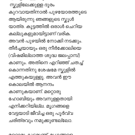
 സ്കൂളിലേക്കുള്ള ദൂരം 
കുറവായതിനാൽ പുഴയോരത്തൂടെ 
ആയിരുന്നു ഞങ്ങളുടെ സ്കൂൾ 
യാത്ര. കൂട്ടത്തിൽ ഒരാൾ ചെറിയ 
കല്ലുകളുമായിട്ടാണ് വരിക. 
അവൻ പുഴയിൽ നോക്കി നടക്കും. 
തീർച്ചയായും ഒരു നീർക്കോലിയെ 
(വിഷമില്ലാത്ത ശുദ്ധ ജലപ്പാമ്പ്) 
കാണും. അതിനെ എറിഞ്ഞ് ചതച്ച് 
കൊന്നതിനു ശേഷമേ സ്കൂളിൽ 
എത്തുകയുള്ളൂ. അവൻ ഈ 
കൊലയിൽ ആനന്ദം 
കാണുകയാണ്. മറ്റൊരു 
ഹോബിയും അവനുള്ളതായി 
എനിക്കറിയില്ല. മൃഗങ്ങളെ 
വേട്ടയാടി ജീവിച്ച ഒരു പൂർവ്വ 
ചരിത്രവും നമുക്കുണ്ടല്ലോ.
മറ്റൊരു കൂട്ടരുണ്ട്. മൃഗങ്ങളെ 