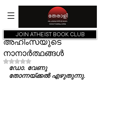
JOIN ATHEIST BOOK CLUB
അഹിംസയുടെ
നാനാർത്ഥങ്ങൾ
Rated NaN out of 5 stars.
ഡോ. വേണു 
തോന്നയ്ക്കൽ എഴുതുന്നു.