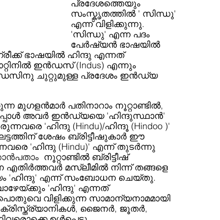
പ്രദേശത്തെയും 
സംസ്കൃതത്തിൽ ' സിന്ധു' 
എന്ന് വിളിക്കുന്നു. 
'സിന്ധു' എന്ന പദം 
പേർഷ്യൻ ഭാഷയിൽ 
ഗ്രീക്ക് ഭാഷയിൽ ഹിന്ദു എന്നത് 
്റിനിൽ ഇൻഡസ് (Indus) എന്നും 
സിനു ചുറ്റുമുള്ള പ്രദേശം ഇൻഡ്യ 
ന മുഗളൻമാർ പതിനാറാം നൂറ്റാണ്ടിൽ,  
പ്പോൾ അവർ ഇൻഡ്യയെ 'ഹിന്ദുസ്ഥാൻ' 
നവരെ 'ഹിന്ദു (Hindu)/ഹിന്ദൂ (Hindoo )' 
ഘട്ടത്തിന് ശേഷം ബ്രിട്ടീഷുകാർ ഈ 
വരെ 'ഹിന്ദു (Hindu)' എന്ന് തുടർന്നു 
ൊൻപതാം 
 നൂറ്റാണ്ടിൽ ബ്രിട്ടീഷ് 
ിർത്തവർ മസ്ലീമിൽ നിന്ന് തങ്ങളെ 
ം 'ഹിന്ദു' എന്ന് സംബോധന ചെയ്തു. 
ോഴേയ്ക്കും 'ഹിന്ദു' എന്നത് 
ൊതുവെ വിളിക്കുന്ന സാമാന്യനാമമായി 
, ക്രിസ്ത്ര്യാനികൾ, ജൈനർ, ജൂതർ, 
വരൊക്കെ ഉൾപ്പെട്ടു.