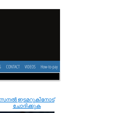
S
CONTACT
VIDEOS
How-to-pay
സനൽ ഇടമറുകിനോട്
ചോദിക്കുക