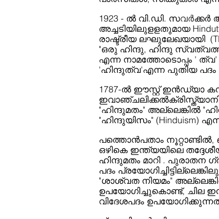
1923 - ൽ വി.ഡി. സ
വർ
ക്കർ 
അച്ചടിയിലുളളതുമായ Hindutva
രാഷ്ട്രീയ ലഘുലേഖയായി  (The q
"ഒരു ഹിന്ദു, ഹിന്ദു സ്വത്വത
എന്ന നാമത്തോടൊപ്പം ' ത്വ'
'ഹിന്ദുത്വ'എന്ന പുതിയ പദം സ
1787-ൽ ഈസ്റ്റ് ഇൻഡ്യാ കമ്
ഇവാഞ്ചലിക്കൽക്രിസ്ത്യാനിയു
"ഹിന്ദുമതം" അല്ലെങ്കിൽ "ഹ
"ഹിന്ദുയിസം" (Hinduism) എ
പത്തൊൻപതാം നൂറ്റാണ്ടിൽ,
ഒഴികെ ഇന്ത്യയിലെ തദ്ദേ
ഹിന്ദുമതം മാറി . പുരാതന 
പദം പ്രയോഗിച്ചിട്ടില്ലെങ്ക
"ശാശ്വത നിയമം" അല്ലെങ്ക
ഉപയോഗിച്ചുകൊണ്ട്, ചില ഇ
വിദേശപദം ഉപയോഗിക്കുന്നത