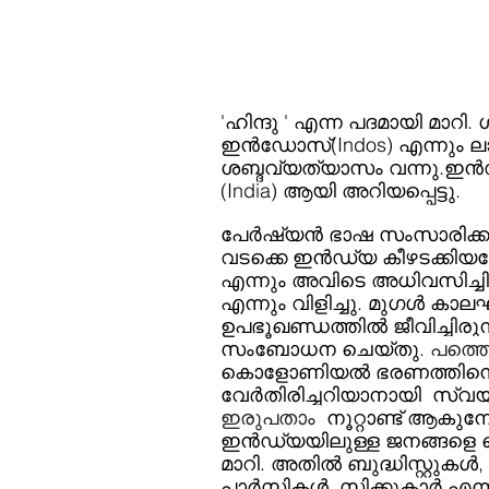
'ഹിന്ദു ' എന്ന പദമായി മാറി. 
ഇൻഡോസ്(Indos) എന്നും ലാറ
ശബ്ദവ്യത്യാസം വന്നു.ഇൻഡ
(India) ആയി അറിയപ്പെട്ടു. 
പേർഷ്യൻ ഭാഷ സംസാരിക്കുന്
വടക്കെ ഇൻഡ്യ കീഴടക്കിയ
എന്നും അവിടെ അധിവസിച്ചിരുന്
എന്നും വിളിച്ചു. മുഗൾ കാല
ഉപഭൂഖണ്ഡത്തിൽ ജീവിച്ചിരുന്ന
സംബോധന ചെയ്തു. 
പത്ത
കൊളോണിയൽ ഭരണത്തിനെ എത
വേർതിരിച്ചറിയാനായി  സ്വയ
ഇരുപതാം 
 നൂറ്റാണ്ട് ആകുമ്പ
ഇൻഡ്യയിലുള്ള ജനങ്ങളെ പ
മാറി. അതിൽ ബുദ്ധിസ്റ്റുകൾ
പാർസികൾ, സിക്കുകാർ എന്നി