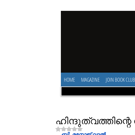
HOME
MAGAZINE
JOIN BOOK CLUB
ഹിന്ദുത്വത്തിന്
Rated NaN out of 5 stars.
ബി. മനോജ് ലാൽ.