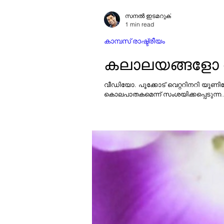
സനൽ ഇടമറുക്
1 min read
കാമ്പസ് രാഷ്ട്രീയം
കലാലയങ്ങളോ ര
വീഡിയോ. പൂക്കോട് വെറ്ററിനറി യൂണിവേഴ
കൊലപാതകമെന്ന് സംശയിക്കപ്പെടുന്ന..