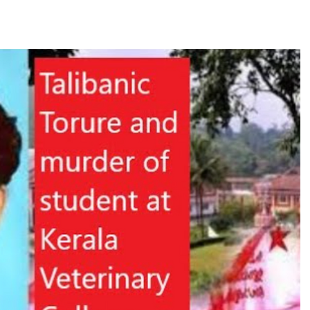
ക്കൂട്ടങ്ങൾക്ക് അഭയകേന്ദ്രങ്ങളായി, കൊലപാതകങ്ങൾക്ക് പരിശീലനം