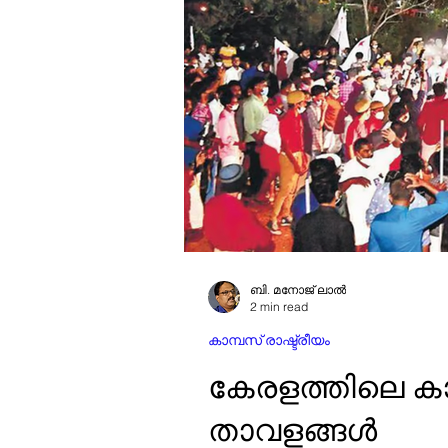
ബി. മനോജ് ലാൽ
2 min read
കാമ്പസ് രാഷ്ട്രീയം
കേരളത്തിലെ ക
താവളങ്ങൾ