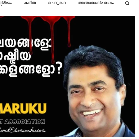
ട്രീയം
കവിത
ചെറുകഥ
അന്താരാഷ്ര രംഗം
വിശ്വാസം
മെഡിസിൻ
വാർത്ത