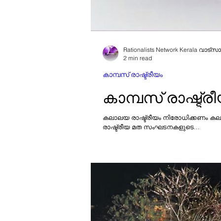
Rationalists Network Kerala വാട്സാപ്
2 min read
കാമ്പസ് രാഷ്ട്രീയം
കലാലയ രാഷ്ട്രീയം നിരോധിക്കണം കലാലയ രാഷ്ട്
രാഷ്ട്രീയ മത സംഘടനകളുടെ...