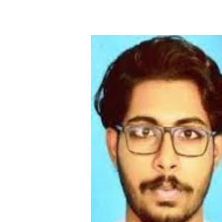
ബി. മനോജ് ലാൽ എഴുതുന്നു: തെമ്മാടി
നൽകുന്ന കോട്ടകളായി കേരളത്തിലെ...