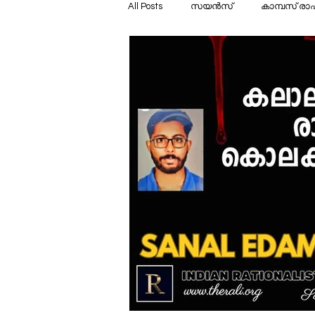
All Posts
സയൻസ്
കാമ്പസ് രാഷ്
പുസ്തക പരിചയം
സാമൂഹ്യം
രാഷ്ട്രീയം
മനഃശാസ്ത്രം