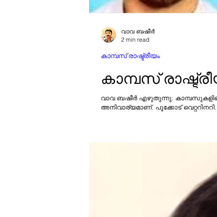
വാവ ബഷീർ
2 min read
കാമ്പസ് രാഷ്ട്രീയം
കാമ്പസ് രാഷ്ട്
വാവ ബഷീർ എഴുതുന്നു: കാമ്പസുകളിലെ 
അനിവാര്യമാണ്. പൂക്കോട് വെറ്ററിനറി.