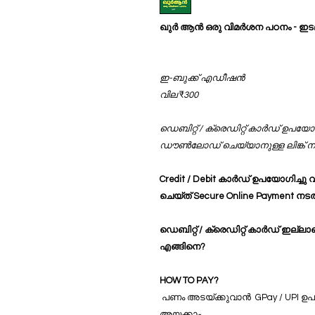
ഖുർ ആൻ ഒരു വിമർശന പഠനം - ഇട
ഇ-ബുക്ക് എഡീഷൻ
വില
₹
300
ഡെബിറ്റ് / ക്രെഡിറ്റ് കാർഡ് ഉപയോ
ഡൗൺലോഡ് ചെയ്യാനുള്ള ലിങ്ക് നിങ്
Credit / Debit കാർഡ് ഉപയോഗിച്ചു വാ
ചെയ്ത് Secure Online Payment നട
ഡെബിറ്റ് / ക്രെഡിറ്റ് കാർഡ് ഇല
എങ്ങിനെ?
HOW TO PAY?
പണം അടയ്ക്കുവാൻ GPay / UPI ഉപ
അയക്കാം.