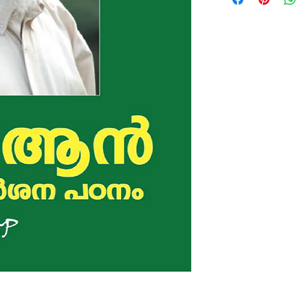
കോപ്പി ഡൗൺലോഡ്
the buyer only. Any k
and transmission in 
electronic or mechan
recording, or by any 
system is forbidden.
By downloading this 
terms and condition