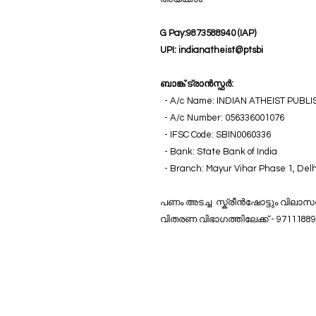
G Pay:9873588940 (IAP)
UPI: indianatheist@ptsbi
ബാങ്ക് ട്രാൻസ്ഫർ:
- A/c Name: INDIAN ATHEIST PUBL
- A/c Number: 056336001076
- IFSC Code: SBIN0060336
- Bank: State Bank of India
- Branch: Mayur Vihar Phase 1, Delh
പണം അടച്ച സ്ക്രീൻഷോട്ടും വിലാസ
വിതരണ വിഭാഗത്തിലേക്ക് - 97111889