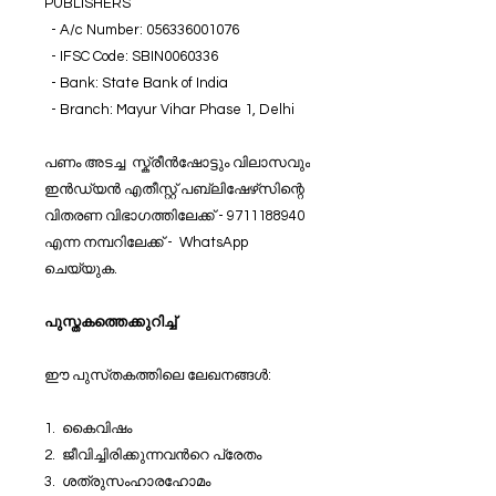
PUBLISHERS
- A/c Number: 056336001076
- IFSC Code: SBIN0060336
- Bank: State Bank of India
- Branch: Mayur Vihar Phase 1, Delhi
പണം അടച്ച സ്ക്രീൻഷോട്ടും വിലാസവും
ഇൻഡ്യൻ എതീസ്റ്റ് പബ്ലിഷേഴ്‌സിന്റെ
വിതരണ വിഭാഗത്തിലേക്ക് - 9711188940
എന്ന നമ്പറിലേക്ക് - WhatsApp
ചെയ്യുക.
പുസ്തകത്തെക്കുറിച്ച്
ഈ പുസ്‌തകത്തിലെ ലേഖനങ്ങൾ:
1. കൈവിഷം
2. ജീവിച്ചിരിക്കുന്നവൻറെ പ്രേതം
3. ശത്രുസംഹാരഹോമം