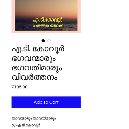
എ.ടി. കോവൂർ -
ഭഗവന്മാരും
ഭഗവതിമാരും -
വിവർത്തനം
Price
₹195.00
Add to Cart
ഭഗവന്മാരും ഭഗവതിമാരും
by എ ടി കോവൂർ