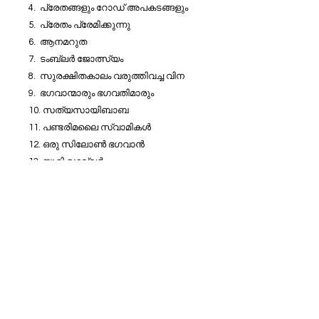
4. പ്രേതങ്ങളും റോഡ് അപകടങ്ങളും
5. പ്രേതം പ്രേമിക്കുന്നു
6. ആനമറുത
7. ടംബ്ലർ ജോത്സ്യം
8. സുരക്ഷിതകാലം വരുത്തിവച്ച വിന
9. ഭഗവാന്മാരും ഭഗവതിമാരും
10. സത്യസായിബാബ
11. പണ്ടരിമലൈ സ്വാമികൾ
12. ഒരു സിലോൺ ഭഗവാൻ
13. യൂറി ഗെല്ലർ
14. നീലകണ്ഠബാബ
15. തൃപ്രയാർ യോഗിനി
16. ഒരു ദൈവത്തിൻറെ മരണം
17. വിശ്വാസികൾക്ക് ലൂർദും
മാർപാപ്പയ്ക്ക് ഡോക്ടറും
18. ശ്രീവള്ളിയുടെ അവതാരം
19. ശ്രീ ശിവയോഗി ബാല മഹാരാജ്
20. ഗംഗാജലവും
അദ്‌ഭുത രോഗശാന്തിയും