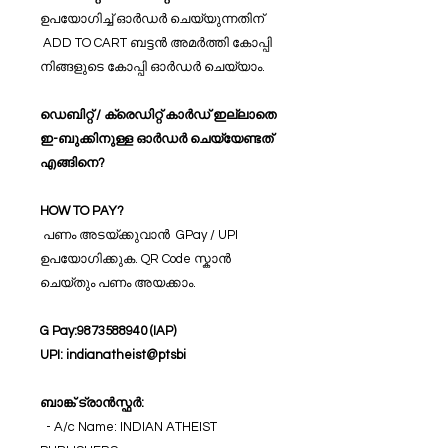
ഉപയോഗിച്ച് ഓർഡർ ചെയ്യുന്നതിന്
ADD TO CART ബട്ടൻ അമർത്തി കോപ്പി
നിങ്ങളുടെ കോപ്പി ഓർഡർ ചെയ്യാം.
ഡെബിറ്റ് / ക്രെഡിറ്റ് കാർഡ് ഇല്ലാതെ
ഇ-ബുക്കിനുള്ള ഓർഡർ ചെയ്യേണ്ടത്
എങ്ങിനെ?
HOW TO PAY?
പണം അടയ്ക്കുവാൻ GPay / UPI
ഉപയോഗിക്കുക. QR Code സ്കാൻ
ചെയ്തും പണം അയക്കാം.
G Pay:9873588940 (IAP)
UPI: indianatheist@ptsbi
ബാങ്ക് ട്രാൻസ്ഫർ:
- A/c Name: INDIAN ATHEIST