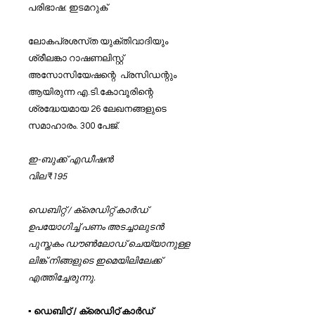
പരിഭാഷ: ഇടമറുക്
ലോകപ്രശസ്‌ത യുക്തിവാദിയും
ശ്രീലങ്കാ റാഷണലിസ്റ്റ്‌
അസോസിയേഷന്റെ പ്രസിഡന്റും
ആയിരുന്ന എ.ടി.കോവൂരിന്റെ
ശ്രദ്ധേയമായ 26 ലേഖനങ്ങളുടെ
സമാഹാരം. 300 പേജ്.
ഇ-ബുക്ക് എഡീഷൻ
വില
₹
195
ഡെബിറ്റ് / ക്രെഡിറ്റ് കാർഡ്
ഉപയോഗിച്ച് പണം അടച്ചാലുടൻ
പുസ്തകം ഡൗൺലോഡ് ചെയ്യാനുള്ള
ലിങ്ക് നിങ്ങളുടെ ഇമെയിലിലേക്ക്
എത്തിച്ചേരുന്നു.
▪️ ഡെബിറ്റ് / ക്രെഡിറ്റ് കാർഡ്